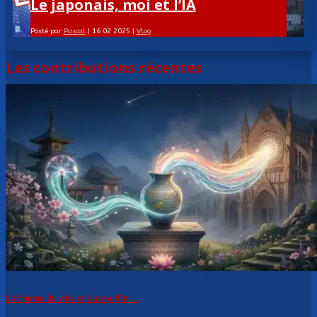
Le japonais, moi et l’IA
Posté par
Pascal
|
16 02 2025
|
Vlog
Les contributions récentes
L’alchimie du vide et du souffle :...