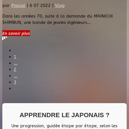
par
Pascal
|
6 07 2022
|
Vlog
Dans les années 70, suite à la demande du MAINICHI
SHIMBUN, une bande de jeunes ingénieurs...
En savoir plus
1
...
2
...
3
APPRENDRE LE JAPONAIS ?
Une progression, guidée étape par étape, selon les