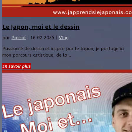
Le Japon, moi et le dessin
par
Pascal
|
16 02 2025
|
Vlog
Passionné de dessin et inspiré par le Japon, je partage ici
mon parcours artistique, de la...
En savoir plus