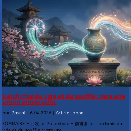
L’alchimie du vide et du souffle : vers une
union universelle.
par
Pascal
|
6 04 2026
|
Article Japon
SOMMAIRE – 目次 🔹 Préambule – 前書き 🔹 L’alchimie du
vide et du souffle : vers une...