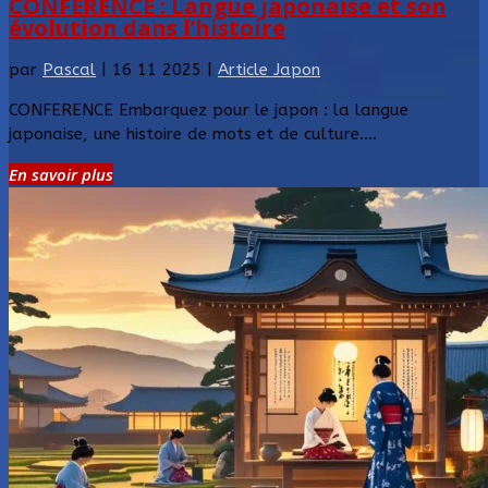
CONFERENCE : Langue japonaise et son
évolution dans l’histoire
par
Pascal
|
16 11 2025
|
Article Japon
CONFERENCE Embarquez pour le japon : la langue
japonaise, une histoire de mots et de culture....
En savoir plus