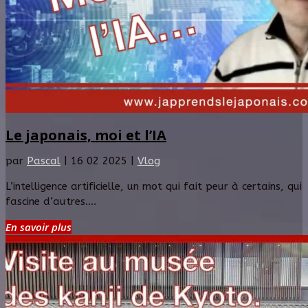
Le japonais, moi et l’IA
par
Pascal
|
16 02 2025
|
Vlog
L’intelligence artificielle, un mot qui fait peur à certains, qui
fascine d’autres....
En savoir plus