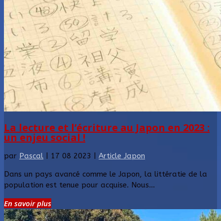
La lecture et l’écriture au Japon en 2023 :
un enjeu social !
par
Pascal
|
17 08 2023
|
Article Japon
Dans un pays avancé comme le Japon, la littératie de la
population est tenue pour acquise. Nous...
En savoir plus