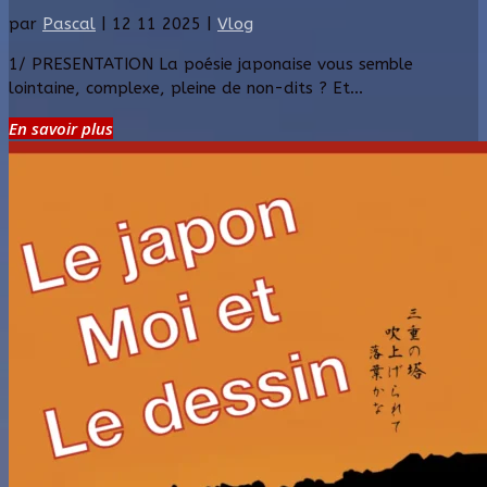
par
Pascal
|
12 11 2025
|
Vlog
1/ PRESENTATION La poésie japonaise vous semble
lointaine, complexe, pleine de non-dits ? Et...
En savoir plus