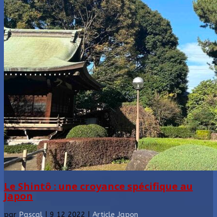
Le Shintô : une croyance spécifique au
Japon
par
Pascal
|
9 12 2022
|
Article Japon