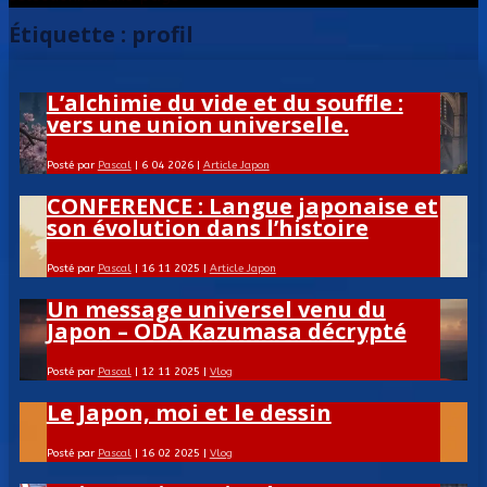
Étiquette :
profil
L’alchimie du vide et du souffle :
vers une union universelle.
Posté par
Pascal
|
6 04 2026
|
Article Japon
CONFERENCE : Langue japonaise et
son évolution dans l’histoire
Posté par
Pascal
|
16 11 2025
|
Article Japon
Un message universel venu du
Japon – ODA Kazumasa décrypté
Posté par
Pascal
|
12 11 2025
|
Vlog
Le Japon, moi et le dessin
Posté par
Pascal
|
16 02 2025
|
Vlog