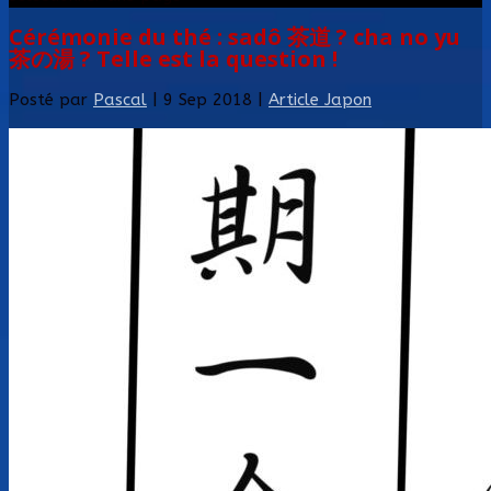
Cérémonie du thé : sadô 茶道 ? cha no yu
茶の湯 ? Telle est la question !
Posté par
Pascal
|
9 Sep 2018
|
Article Japon