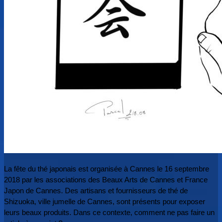
La fête du thé japonais est organisée à Cannes le 16 septembre
2018 par les associations des Beaux Arts de Cannes et France
Japon de Cannes. Des artisans et fournisseurs de thé de
Shizuoka, ville jumelle de Cannes, sont présents pour exposer
leurs beaux produits. Dans ce contexte, comment ne pas faire un