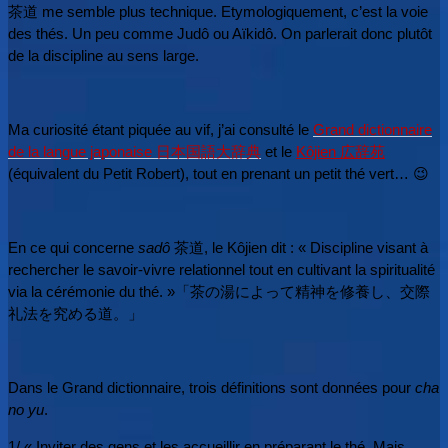
茶道 me semble plus technique. Etymologiquement, c’est la voie
des thés. Un peu comme Judô ou Aïkidô. On parlerait donc plutôt
de la discipline au sens large.
Ma curiosité étant piquée au vif, j’ai consulté le
Grand dictionnaire
de la langue japonaise 日本国語大辞典
et le
Kôjien 広辞苑
(équivalent du Petit Robert), tout en prenant un petit thé vert… 😉
En ce qui concerne
sadô
茶道, le Kôjien dit :
« Discipline visant à
rechercher le savoir-vivre relationnel tout en cultivant la spiritualité
via la cérémonie du thé. »
「茶の湯によって精神を修養し、交際
礼法を究める道。」
Dans le Grand dictionnaire, trois définitions sont données pour
cha
no yu
.
1/
« Inviter des gens et les accueillir en préparant le thé. Mais