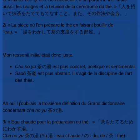
aussi, les usages et la réunion de la cérémonie du thé. »
「人を招
いて抹茶をたててもてなすこと。また、その作法や会合。」
2/
«
La pièce où l’on prépare le thé en faisant bouillir de
l’eau. »
「湯をわかして茶の支度をする部屋。」
Mon ressenti initial était donc juste.
Cha no yu
茶の湯 est plus concret, poétique et sentimental.
Sadô
茶道 est plus abstrait. Il s’agit de la discipline de l’art
des thés.
Ah oui ! j’oubliais la troisième définition du Grand dictionnaire
concernant
cha no yu
茶の湯.
3/ « Eau chaude pour la préparation du thé.
»
「茶をたてるため
にわかす湯。」
C
ha no yu
茶の湯 (Yu 湯 : eau chaude / の : du, de / 茶 : thé) :