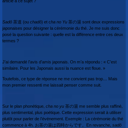
article à ce sujet ?
Sadô
茶道 (ou
chadô
) et c
ha no Yu
茶の湯 sont deux expressions
japonaises pour désigner la cérémonie du thé. Je me suis donc
posé la question suivante : quelle est la différence entre ces deux
termes ?
J’ai demandé l’avis d’amis japonais. On m’a répondu : « C’est
similaire. Pour les Japonais aussi la nuance est floue. »
Toutefois, ce type de réponse ne me convient pas trop… Mais
m
on premier ressenti me laissait penser comme suit.
Sur le plan phonétique,
cha no yu
茶の湯 me semble plus raffiné,
plus sentimental, plus poétique. Cette expression serait à utiliser
plutôt pour parler de l’événement.
Exemple : La cérémonie du thé
commence à 4h. お茶の湯は四時からです。
En revanche,
sadô